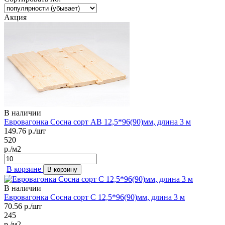
Акция
В наличии
Евровагонка Сосна сорт АВ 12,5*96(90)мм, длина 3 м
149.76
р./шт
520
р./м2
В корзине
В корзину
В наличии
Евровагонка Сосна сорт С 12,5*96(90)мм, длина 3 м
70.56
р./шт
245
р./м2