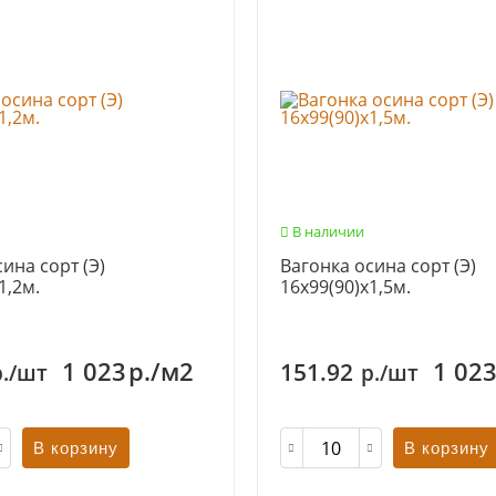
В наличии
ина сорт (Э)
Вагонка осина сорт (Э)
1,2м.
16х99(90)х1,5м.
1 023
р./м2
1 02
151.92
р./шт
р./шт
В корзину
В корзину