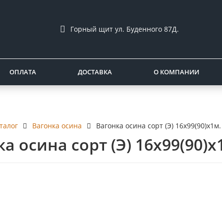
Горный щит ул. Буденного 87Д.
ОПЛАТА
ДОСТАВКА
О КОМПАНИИ
талог
Вагонка осина
Вагонка осина сорт (Э) 16х99(90)х1м.
а осина сорт (Э) 16х99(90)х