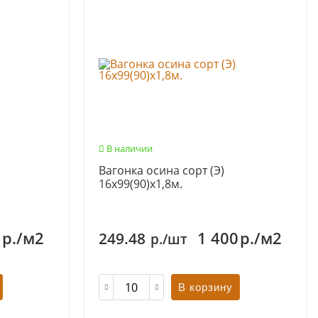
В наличии
Вагонка осина сорт (Э)
16х99(90)х1,8м.
3
р./м2
1 400
р./м2
249.48
р./шт
В корзину