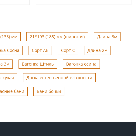
(135) мм
21*193 (185) мм (широкая)
Длина 3м
нка Сосна
Сорт АВ
Сорт С
Длина 2м
а 3м
Вагонка Штиль
Вагонка осина
а сухая
Доска естественной влажности
асные бани
Бани бочки