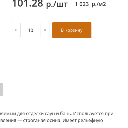
101.28
р./шт
1 023
р./м2
В корзину
яемый для отделки саун и бань. Используется при
овления — строганая осина. Имеет рельефную