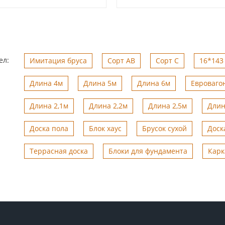
ел:
Имитация бруса
Сорт АВ
Сорт С
16*143 
Длина 4м
Длина 5м
Длина 6м
Евроваго
Длина 2,1м
Длина 2,2м
Длина 2,5м
Длин
Доска пола
Блок хаус
Брусок сухой
Доск
Террасная доска
Блоки для фундамента
Карк