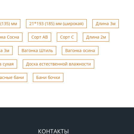
(135) мм
21*193 (185) мм (широкая)
Длина 3м
нка Сосна
Сорт АВ
Сорт С
Длина 2м
а 3м
Вагонка Штиль
Вагонка осина
а сухая
Доска естественной влажности
асные бани
Бани бочки
КОНТАКТЫ