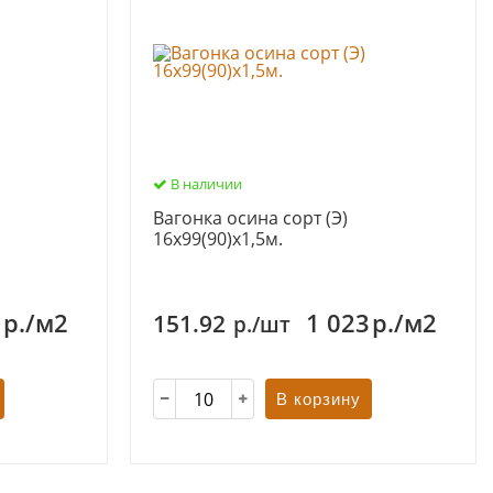
В наличии
Вагонка осина сорт (Э)
16х99(90)х1,5м.
3
р./м2
1 023
р./м2
151.92
р./шт
В корзину