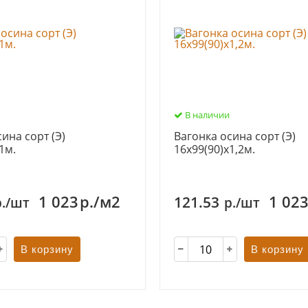
В наличии
ина сорт (Э)
Вагонка осина сорт (Э)
1м.
16х99(90)х1,2м.
1 023
р./м2
1 02
121.53
р./шт
р./шт
В корзину
В корзину