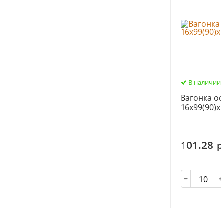
В наличии
Вагонка ос
16х99(90)х
101.28