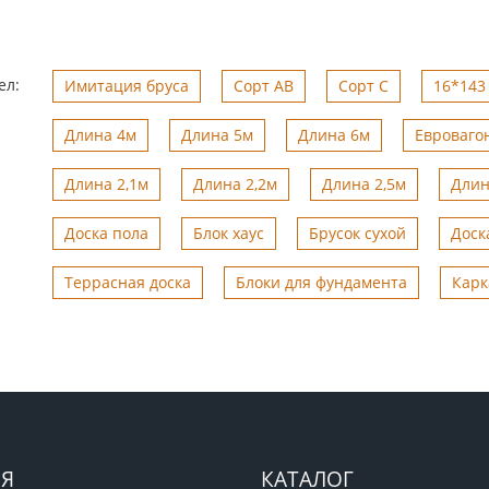
ел:
Имитация бруса
Сорт АВ
Сорт С
16*143 
Длина 4м
Длина 5м
Длина 6м
Евроваго
Длина 2,1м
Длина 2,2м
Длина 2,5м
Длин
Доска пола
Блок хаус
Брусок сухой
Доск
Террасная доска
Блоки для фундамента
Карк
Я
КАТАЛОГ