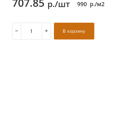
707.85
р./шт
990
р./м2
В корзину