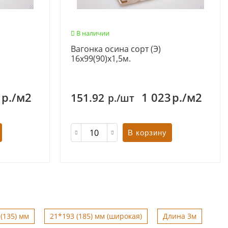
В наличии
Вагонка осина сорт (Э)
16х99(90)х1,5м.
3
р./м2
1 023
р./м2
151.92
р./шт
В корзину
(135) мм
21*193 (185) мм (широкая)
Длина 3м