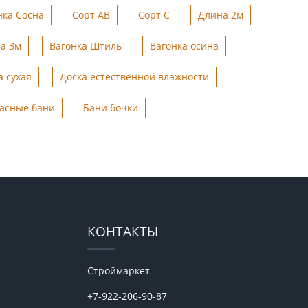
нка Сосна
Сорт АВ
Сорт С
Длина 2м
а 3м
Вагонка Штиль
Вагонка осина
а сухая
Доска естественной влажности
асные бани
Бани бочки
КОНТАКТЫ
Строймаркет
+7-922-206-90-87