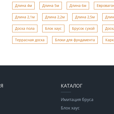
Длина 4м
Длина 5м
Длина 6м
Евроваго
Длина 2,1м
Длина 2,2м
Длина 2,5м
Длин
Доска пола
Блок хаус
Брусок сухой
Доск
Террасная доска
Блоки для фундамента
Карк
Я
КАТАЛОГ
Имитация бруса
Блок хаус