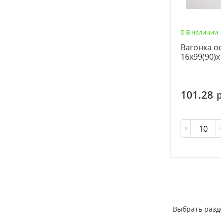
В наличии
Вагонка ос
16х99(90)х
101.28
Выбрать разд