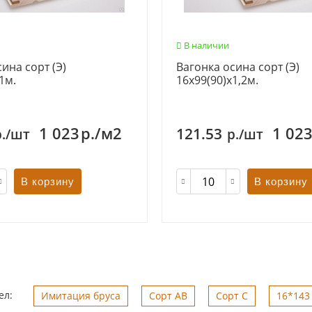
В наличии
ина сорт (Э)
Вагонка осина сорт (Э)
1м.
16х99(90)х1,2м.
1 023
р./м2
1 02
121.53
р./шт
р./шт
В корзину
В корзину
ел:
Имитация бруса
Сорт АВ
Сорт С
16*143 