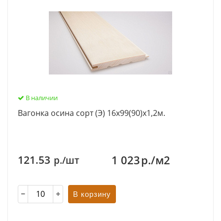
В наличии
Вагонка осина сорт (Э) 16х99(90)х1,2м.
1 023
р./м2
121.53
р./шт
В корзину