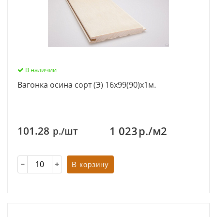
В наличии
Вагонка осина сорт (Э) 16х99(90)х1м.
1 023
р./м2
101.28
р./шт
В корзину