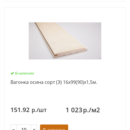
В наличии
Вагонка осина сорт (Э) 16х99(90)х1,5м.
1 023
р./м2
151.92
р./шт
В корзину