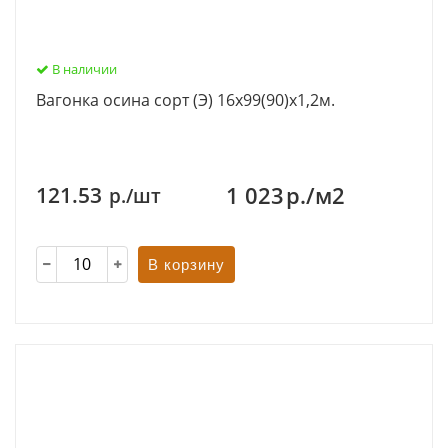
В наличии
Вагонка осина сорт (Э) 16х99(90)х1,2м.
1 023
р./м2
121.53
р./шт
В корзину