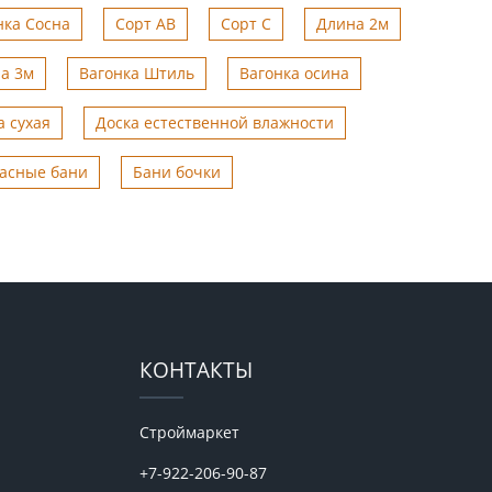
нка Сосна
Сорт АВ
Сорт С
Длина 2м
а 3м
Вагонка Штиль
Вагонка осина
а сухая
Доска естественной влажности
асные бани
Бани бочки
КОНТАКТЫ
Строймаркет
+7-922-206-90-87