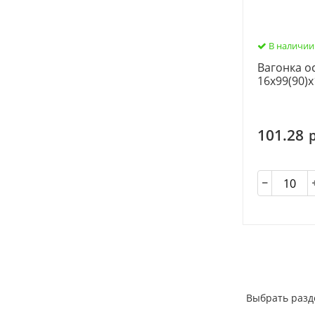
В наличии
Вагонка ос
16х99(90)х
101.28
Выбрать разд