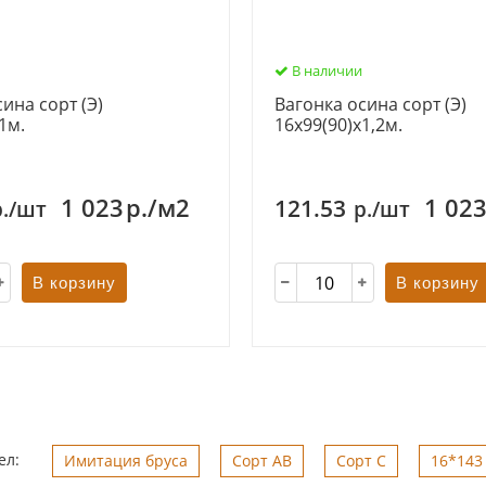
В наличии
ина сорт (Э)
Вагонка осина сорт (Э)
1м.
16х99(90)х1,2м.
1 023
р./м2
1 02
121.53
р./шт
р./шт
В корзину
В корзину
ел:
Имитация бруса
Сорт АВ
Сорт С
16*143 