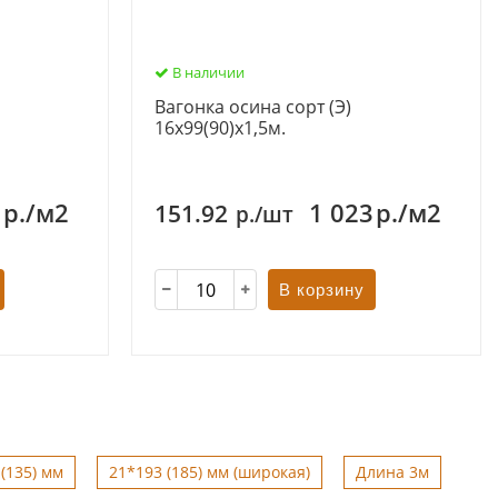
В наличии
Вагонка осина сорт (Э)
16х99(90)х1,5м.
3
р./м2
1 023
р./м2
151.92
р./шт
В корзину
(135) мм
21*193 (185) мм (широкая)
Длина 3м