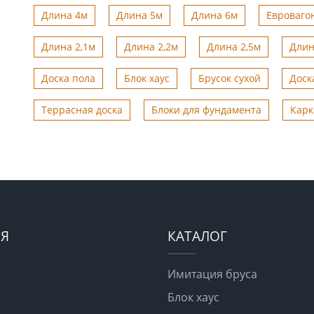
Длина 4м
Длина 5м
Длина 6м
Евроваго
Длина 2,1м
Длина 2,2м
Длина 2,5м
Длин
Доска пола
Блок хаус
Брусок сухой
Доск
Террасная доска
Блоки для фундамента
Карк
Я
КАТАЛОГ
Имитация бруса
Блок хаус